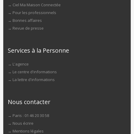
→
Ciel Ma Maison Connectée
→
Pour les professionnels
→
Bonnes affaires
→
Revue de presse
Services à la Personne
→
L'agence
→
Le centre d'informations
→
La lettre d'informations
Nous contacter
→ Paris : 01 46 20 30 58
→
Nous écrire
→
Mentions légales