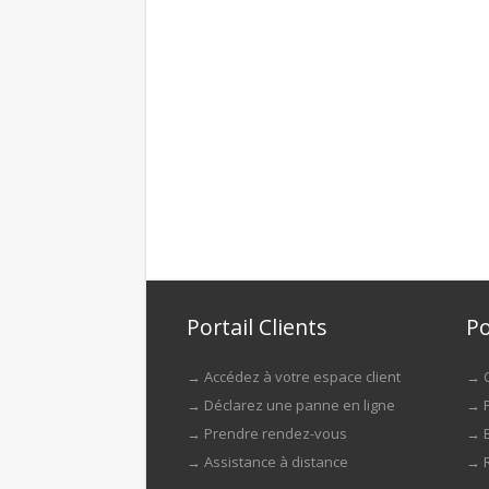
Portail Clients
Po
→
Accédez à votre espace client
→
→
Déclarez une panne en ligne
→
→
Prendre rendez-vous
→
→
Assistance à distance
→