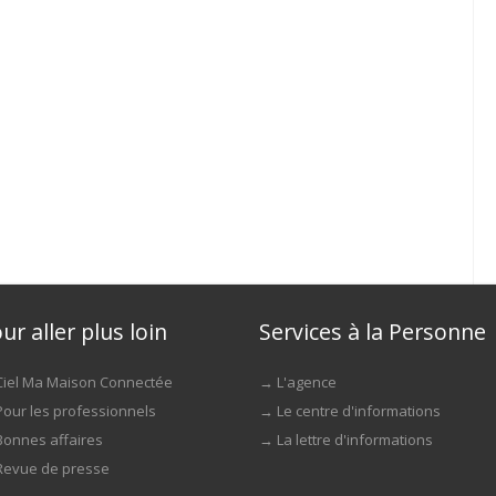
ur aller plus loin
Services à la Personne
Ciel Ma Maison Connectée
→
L'agence
Pour les professionnels
→
Le centre d'informations
Bonnes affaires
→
La lettre d'informations
Revue de presse