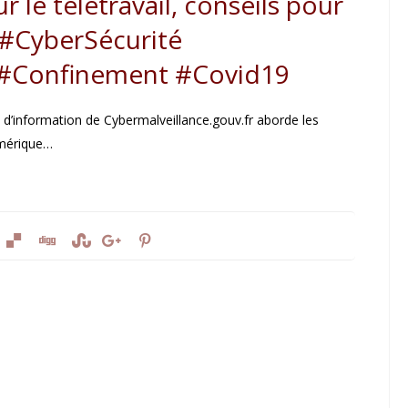
le télétravail, conseils pour
 #CyberSécurité
 #Confinement #Covid19
e d’information de Cybermalveillance.gouv.fr aborde les
umérique…