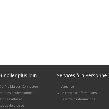
ur aller plus loin
Services à la Personne
Ciel Ma Maison Connectée
→
L'agence
Pour les professionnels
→
Le centre d'informations
Bonnes affaires
→
La lettre d'informations
Revue de presse