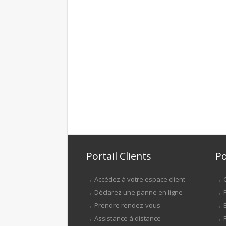
Portail Clients
Po
→
Accédez à votre espace client
→
→
Déclarez une panne en ligne
→
→
Prendre rendez-vous
→
→
Assistance à distance
→